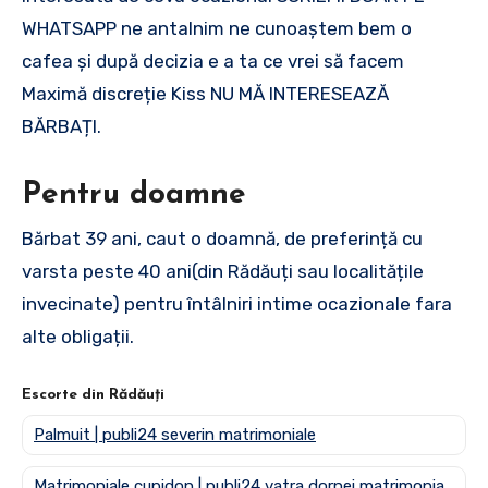
WHATSAPP ne antalnim ne cunoaștem bem o
cafea și după decizia e a ta ce vrei să facem
Maximă discreție Kiss NU MĂ INTERESEAZĂ
BĂRBAȚI.
Pentru doamne
Bărbat 39 ani, caut o doamnă, de preferință cu
varsta peste 40 ani(din Rădăuți sau localitățile
invecinate) pentru întâlniri intime ocazionale fara
alte obligații.
Escorte din Rădăuți
Palmuit | publi24 severin matrimoniale
Matrimoniale cupidon | publi24 vatra dornei matrimoniale