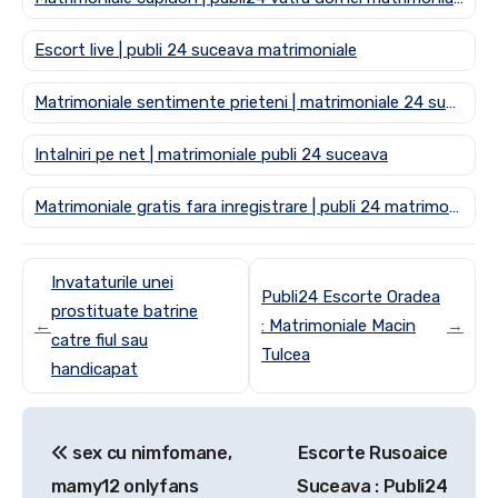
Escort live | publi 24 suceava matrimoniale
Matrimoniale sentimente prieteni | matrimoniale 24 suceava
Intalniri pe net | matrimoniale publi 24 suceava
Matrimoniale gratis fara inregistrare | publi 24 matrimoniale suceava
Invataturile unei
Publi24 Escorte Oradea
prostituate batrine
←
: Matrimoniale Macin
→
catre fiul sau
Tulcea
handicapat
Post
sex cu nimfomane,
Escorte Rusoaice
navigation
mamy12 onlyfans
Suceava : Publi24