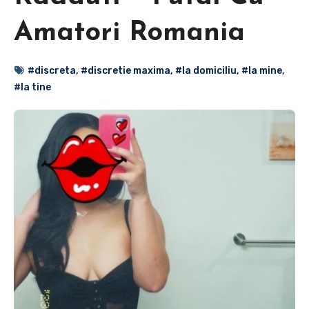
Amatori Romania
#discreta
,
#discretie maxima
,
#la domiciliu
,
#la mine
,
#la tine