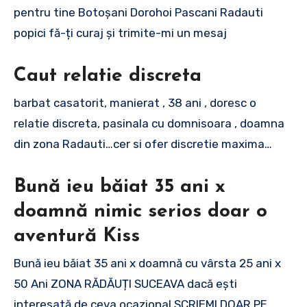
pentru tine Botoșani Dorohoi Pascani Radauti
popici fă-ți curaj și trimite-mi un mesaj
Caut relatie discreta
barbat casatorit, manierat , 38 ani , doresc o
relatie discreta, pasinala cu domnisoara , doamna
din zona Radauti…cer si ofer discretie maxima…
Bună ieu băiat 35 ani x
doamnă nimic serios doar o
aventură Kiss
Bună ieu băiat 35 ani x doamnă cu vârsta 25 ani x
50 Ani ZONA RĂDĂUȚI SUCEAVA dacă ești
interesată de ceva ocazional SCRIEMI DOAR PE