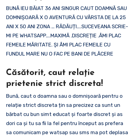
BUNĂ IEU BĂIAT 36 ANI SINGUR CAUT DOAMNĂ SAU
DOMNIȘOARĂ X O AVENTURĂ CU VÂRSTA DE LA 25
ANI X 50 ANI ZONA … RĂDĂUȚI….SUCEVEANA SCRIE-
MI PE WHATSAPP….MAXIMĂ .DISCREȚIE .ÂMI PLAC
FEMEILE MĂRITATE. ȘI ÂMI PLAC FEMEILE CU
FUNDUL MARE NU O FAC PE BANI DE PLĂCERE
Căsătorit, caut relație
prietenie strict discreta!
Bună, caut o doamna sau o domnișoară pentru o
relație strict discreta țin sa precizez ca sunt un
bărbat cu bun simt educat și foarte discret și as
dori ca și tu sa fii la fel pentru început as prefera
sa comunicam pe watsap sau sms ma pot deplasa