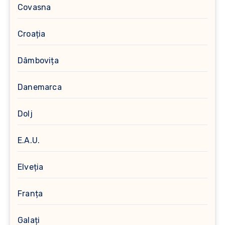
Covasna
Croația
Dâmbovița
Danemarca
Dolj
E.A.U.
Elveția
Franța
Galați