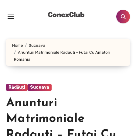
Skip
to
content
Home
Suceava
Anunturi Matrimoniale Radauti – Futai Cu Amatori
Romania
Rădăuți
Suceava
Anunturi
Matrimoniale
Radauti – Futai Cu