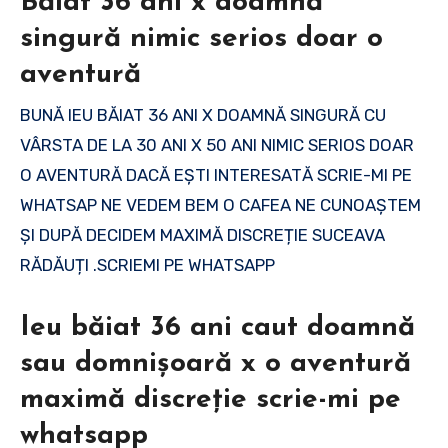
Băiat 36 ani x doamnă
singură nimic serios doar o
aventură
BUNĂ IEU BĂIAT 36 ANI X DOAMNĂ SINGURĂ CU
VÂRSTA DE LA 30 ANI X 50 ANI NIMIC SERIOS DOAR
O AVENTURĂ DACĂ EȘTI INTERESATĂ SCRIE-MI PE
WHATSAP NE VEDEM BEM O CAFEA NE CUNOAȘTEM
ȘI DUPĂ DECIDEM MAXIMĂ DISCREȚIE SUCEAVA
RĂDĂUȚI .SCRIEMI PE WHATSAPP
Ieu băiat 36 ani caut doamnă
sau domnișoară x o aventură
maximă discreție scrie-mi pe
whatsapp