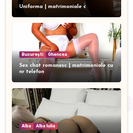
Uniforma | matrimoniale c
București
Ghencea
Sex chat romanesc | matrimoniale cu
nr telefon
Alba
Alba Iulia