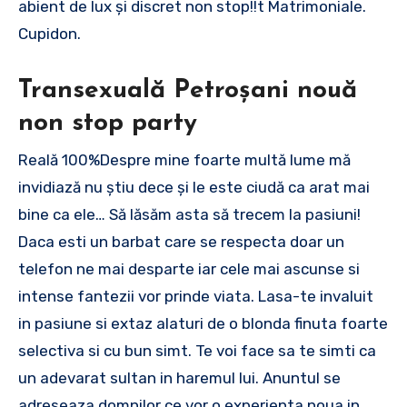
abient de lux și discret non stop!!t Matrimoniale.
Cupidon.
Transexuală Petroșani nouă
non stop party
Reală 100%Despre mine foarte multă lume mă
invidiază nu știu dece și le este ciudă ca arat mai
bine ca ele… Să lăsăm asta să trecem la pasiuni!
Daca esti un barbat care se respecta doar un
telefon ne mai desparte iar cele mai ascunse si
intense fantezii vor prinde viata. Lasa-te invaluit
in pasiune si extaz alaturi de o blonda finuta foarte
selectiva si cu bun simt. Te voi face sa te simti ca
un adevarat sultan in haremul lui. Anuntul se
adreseaza domnilor ce vor o experienta noua in