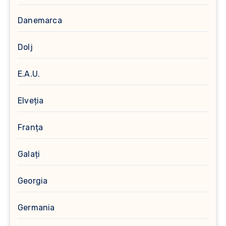
Danemarca
Dolj
E.A.U.
Elveția
Franța
Galați
Georgia
Germania