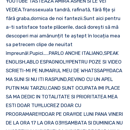
YOUTUBE TASTEAZA AMIRA ASHEN SI LE VEI
VEDEA.Transsexuala tandră, rafinată, fără fițe și
fără graba,dornica de noi fantezii.Sunt aici pentru
a-ti satisface toate plăcerile, dacă dorești să mă
descoperi mai amănunțit te aștept în locația mea
sa petrecem clipe de neuitat
împreună!.Pupici…..PARLO ANCHE ITALIANO,SPEAK
ENGLISH,ABLO ESPAGNIOL!!!PENTRU POZE SI VIDEO
SCRIETI-MI PE NUMARUL MEU DE WHATSSAP!!!DACA
MA SUNI SI NU ITI RASPUND,REVINO CU UN APEL
PUTIN MAI TARZIU,CAND SUNT OCUPATA IMI PLACE
SA MA DEDIC IN TOTALITATE SI PRIORITATEA MEA
ESTI DOAR TU!!!LUCREZ DOAR CU
PROGRAMARE!!!DOAR PE ORA!!!DE LUNI PANA VINERI
DE LA ORA 17 LA ORA 03!!!SAMBATA SI DUMINICA NU