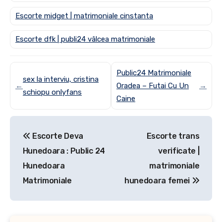
Escorte midget | matrimoniale cinstanta
Escorte dfk | publi24 vâlcea matrimoniale
Public24 Matrimoniale
sex la interviu, cristina
←
Oradea – Futai Cu Un
→
schiopu onlyfans
Caine
Post
Escorte Deva
Escorte trans
navigation
Hunedoara : Public 24
verificate |
Hunedoara
matrimoniale
Matrimoniale
hunedoara femei