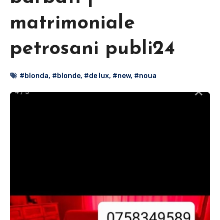
matrimoniale
petrosani publi24
#blonda
,
#blonde
,
#de lux
,
#new
,
#noua