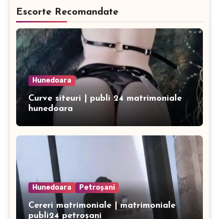
Escorte Recomandate
Hunedoara
Curve siteuri | publi 24 matrimoniale
hunedoara
Hunedoara
Petroșani
Cereri matrimoniale | matrimoniale
publi24 petroșani