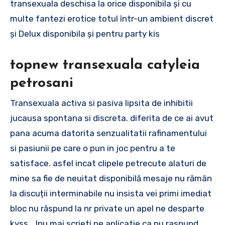
transexuala deschisa la orice disponibila și cu
multe fantezi erotice totul într-un ambient discret
și Delux disponibila și pentru party kis
topnew transexuala catyleia
petrosani
Transexuala activa si pasiva lipsita de inhibitii
jucausa spontana si discreta. diferita de ce ai avut
pana acuma datorita senzualitatii rafinamentului
si pasiunii pe care o pun in joc pentru a te
satisface. asfel incat clipele petrecute alaturi de
mine sa fie de neuitat disponibilă mesaje nu rămân
la discuții interminabile nu insista vei primi imediat
bloc nu răspund la nr private un apel ne desparte
kyss….!nu mai scrieti pe aplicatie ca nu raspund