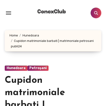
Skip
to
content
Home
Hunedoara
Cupidon matrimoniale barbati | matrimoniale petrosani
publi24
Hunedoara
Petroșani
Cupidon
matrimoniale
barbati |