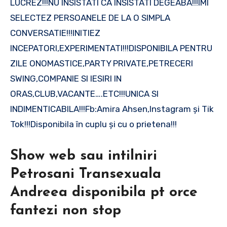
LUCREZ!!!NU INSISTATI CA INSISTATI DEGEABA!!!IMI
SELECTEZ PERSOANELE DE LA O SIMPLA
CONVERSATIE!!!INITIEZ
INCEPATORI,EXPERIMENTATI!!!DISPONIBILA PENTRU
ZILE ONOMASTICE,PARTY PRIVATE,PETRECERI
SWING,COMPANIE SI IESIRI IN
ORAS,CLUB,VACANTE….ETC!!!UNICA SI
INDIMENTICABILA!!!Fb:Amira Ahsen,Instagram și Tik
Tok!!!Disponibila în cuplu și cu o prietena!!!
Show web sau intilniri
Petrosani Transexuala
Andreea disponibila pt orce
fantezi non stop