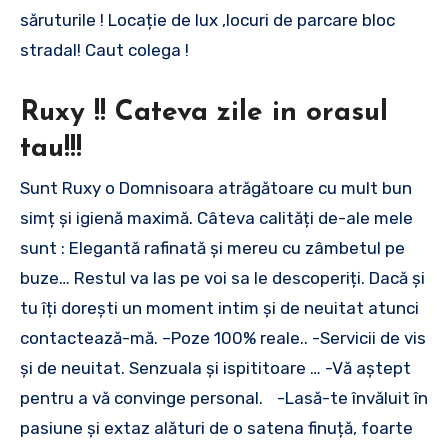
săruturile ! Locație de lux ,locuri de parcare bloc
stradal! Caut colega !
Ruxy !! Cateva zile in orasul
tau!!!
Sunt Ruxy o Domnisoara atrăgătoare cu mult bun
simț și igienă maximă. Câteva calități de-ale mele
sunt : Elegantă rafinată și mereu cu zâmbetul pe
buze… Restul va las pe voi sa le descoperiți. Dacă și
tu îți dorești un moment intim și de neuitat atunci
contactează-mă. –Poze 100% reale.. -Servicii de vis
și de neuitat. Senzuala și ispititoare … -Vă aștept
pentru a vă convinge personal. -Lasă-te învăluit în
pasiune și extaz alături de o satena finuță, foarte