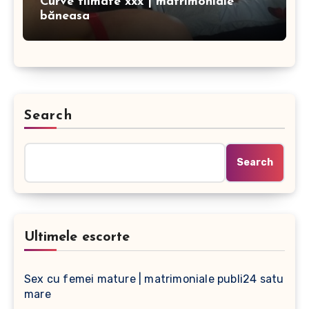
Curve filmate xxx | matrimoniale
băneasa
Search
Search
Ultimele escorte
Sex cu femei mature | matrimoniale publi24 satu
mare