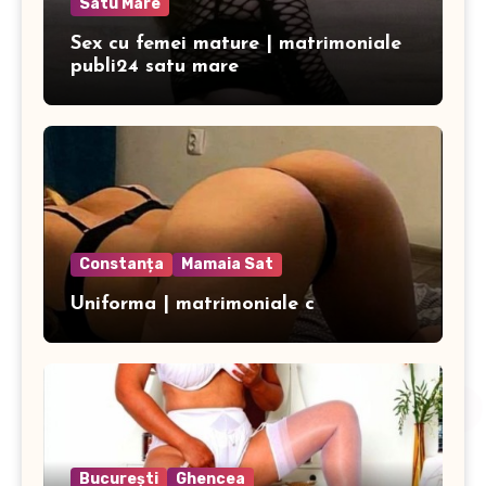
Satu Mare
Sex cu femei mature | matrimoniale
publi24 satu mare
Constanța
Mamaia Sat
Uniforma | matrimoniale c
București
Ghencea