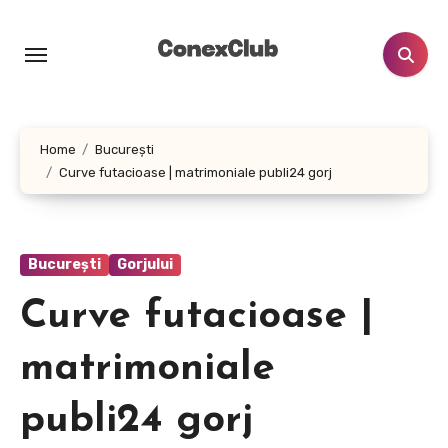
Skip
to
content
Home
București
Curve futacioase | matrimoniale publi24 gorj
București
Gorjului
Curve futacioase |
matrimoniale
publi24 gorj