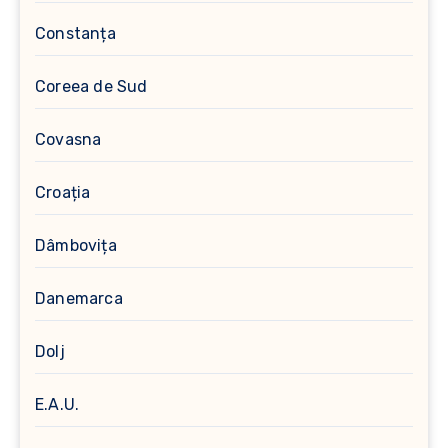
Constanța
Coreea de Sud
Covasna
Croația
Dâmbovița
Danemarca
Dolj
E.A.U.