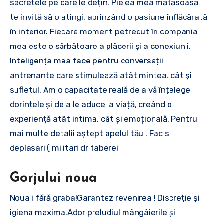
secretele pe care le dețin. Pielea mea mătăsoasă
te invită să o atingi, aprinzând o pasiune înflăcărată
în interior. Fiecare moment petrecut în compania
mea este o sărbătoare a plăcerii și a conexiunii.
Inteligența mea face pentru conversații
antrenante care stimulează atât mintea, cât și
sufletul. Am o capacitate reală de a vă înțelege
dorințele și de a le aduce la viață, creând o
experiență atât intima, cât și emoțională. Pentru
mai multe detalii aștept apelul tău . Fac si
deplasari ( militari dr taberei
Gorjului noua
Noua i fără graba!Garantez revenirea ! Discreție și
igiena maxima.Ador preludiul mângâierile și