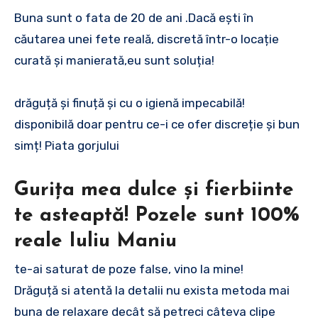
Buna sunt o fata de 20 de ani .Dacă ești în
căutarea unei fete reală, discretă într-o locație
curată și manierată,eu sunt soluția!
drăguță și finuță și cu o igienă impecabilă!
disponibilă doar pentru ce-i ce ofer discreție și bun
simț! Piata gorjului
Gurița mea dulce și fierbiinte
te asteaptă! Pozele sunt 100%
reale Iuliu Maniu
te-ai saturat de poze false, vino la mine!
Drăguță si atentă la detalii nu exista metoda mai
buna de relaxare decât să petreci câteva clipe