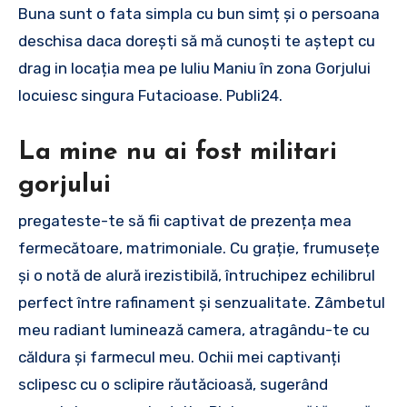
Buna sunt o fata simpla cu bun simț și o persoana
deschisa daca dorești să mă cunoști te aștept cu
drag in locația mea pe Iuliu Maniu în zona Gorjului
locuiesc singura Futacioase. Publi24.
La mine nu ai fost militari
gorjului
pregateste-te să fii captivat de prezența mea
fermecătoare, matrimoniale. Cu grație, frumusețe
și o notă de alură irezistibilă, întruchipez echilibrul
perfect între rafinament și senzualitate. Zâmbetul
meu radiant luminează camera, atragându-te cu
căldura și farmecul meu. Ochii mei captivanți
sclipesc cu o sclipire răutăcioasă, sugerând