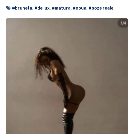
#bruneta
,
#de lux
,
#matura
,
#noua
,
#poze reale