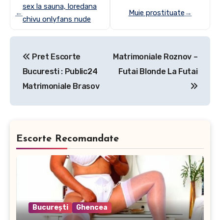
sex la sauna, loredana
←
Muie prostituate
→
chivu onlyfans nude
Post
Pret Escorte
Matrimoniale Roznov –
navigation
Bucuresti : Public24
Futai Blonde La Futai
Matrimoniale Brasov
Escorte Recomandate
București
Ghencea