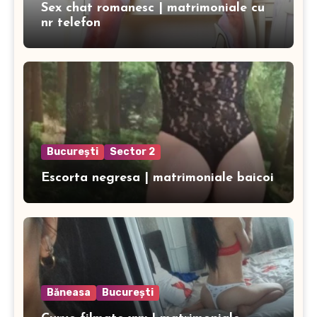
Sex chat romanesc | matrimoniale cu
nr telefon
București
Sector 2
Escorta negresa | matrimoniale baicoi
Băneasa
București