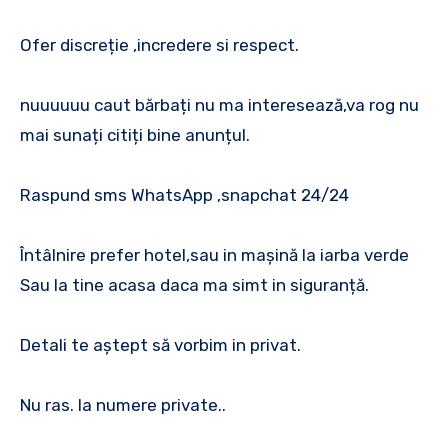
Ofer discreție ,incredere si respect.
nuuuuuu caut bărbați nu ma interesează,va rog nu
mai sunați citiți bine anunțul.
Raspund sms WhatsApp ,snapchat 24/24
Întâlnire prefer hotel,sau in mașină la iarba verde
Sau la tine acasa daca ma simt in siguranță.
Detali te aștept să vorbim in privat.
Nu ras. la numere private..