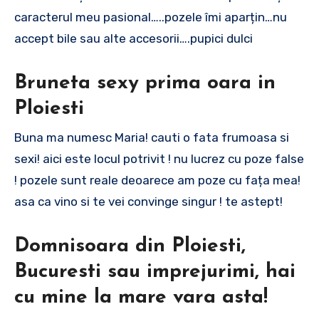
caracterul meu pasional…..pozele îmi aparțin…nu
accept bile sau alte accesorii….pupici dulci
Bruneta sexy prima oara in
Ploiesti
Buna ma numesc Maria! cauti o fata frumoasa si
sexi! aici este locul potrivit ! nu lucrez cu poze false
! pozele sunt reale deoarece am poze cu fața mea!
asa ca vino si te vei convinge singur ! te astept!
Domnisoara din Ploiesti,
Bucuresti sau imprejurimi, hai
cu mine la mare vara asta!