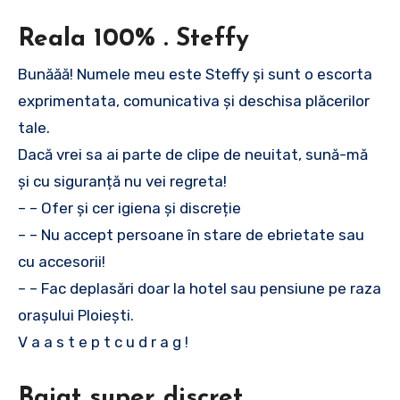
Reala 100% . Steffy
Bunăăă! Numele meu este Steffy și sunt o escorta
exprimentata, comunicativa și deschisa plăcerilor
tale.
Dacă vrei sa ai parte de clipe de neuitat, sună-mă
și cu siguranță nu vei regreta!
– – Ofer și cer igiena și discreție
– – Nu accept persoane în stare de ebrietate sau
cu accesorii!
– – Fac deplasări doar la hotel sau pensiune pe raza
orașului Ploiești.
V a a s t e p t c u d r a g !
Baiat super discret