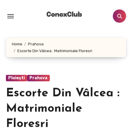
Skip
to
content
Home
Prahova
Escorte Din Vâlcea : Matrimoniale Floresri
Ploiești
Prahova
Escorte Din Vâlcea :
Matrimoniale
Floresri