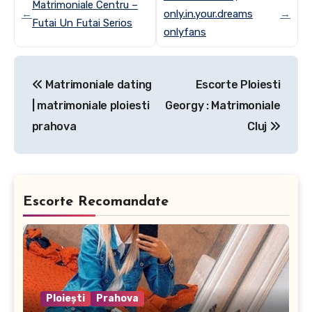
Matrimoniale Centru –
←
only.in.your.dreams
→
Futai Un Futai Serios
onlyfans
Post
Matrimoniale dating
Escorte Ploiesti
navigation
| matrimoniale ploiesti
Georgy : Matrimoniale
prahova
Cluj
Escorte Recomandate
Ploiești
Prahova