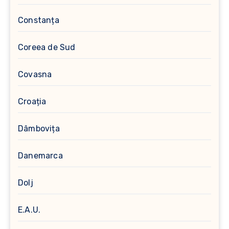
Constanța
Coreea de Sud
Covasna
Croația
Dâmbovița
Danemarca
Dolj
E.A.U.