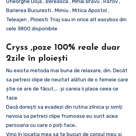
Gheorghe Doja , Bereasca , Mihai Bravu , Rafov ,
Barierea Bucuresti , Mimiu , Mitica Apostol ,
Teleajen , Ploiesti Triaj sau in orice alt easybox din
cele 3800 disponibile
Cryss ,poze 100% reale duar
2zile în ploiești
Nu exista metoda mai buna de relaxare, din. Decât
sa petreci clipe de neuitat alături de o femeie care
știe ce are de făcut…. .și careia ii place ceea ce
face
Dacă dorești sa evadezi din rutina zilnica și simți
nevoia sa petreci clipe frumoase eu sunt acea
persoana cu care o poți face..
Vino în locația mea sa te bucuri de corpul meu și