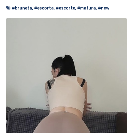
#bruneta
,
#escorta
,
#escorte
,
#matura
,
#new