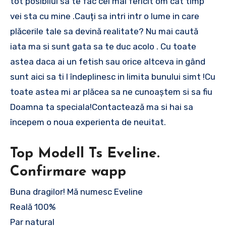
tot posibilul sa te fac cel mai fericit om cat timp
vei sta cu mine .Cauți sa intri intr o lume in care
plăcerile tale sa devină realitate? Nu mai caută
iata ma si sunt gata sa te duc acolo . Cu toate
astea daca ai un fetish sau orice altceva in gând
sunt aici sa ti l îndeplinesc in limita bunului simt !Cu
toate astea mi ar plăcea sa ne cunoaștem si sa fiu
Doamna ta speciala!Contactează ma si hai sa
începem o noua experienta de neuitat.
Top Modell Ts Eveline.
Confirmare wapp
Buna dragilor! Mă numesc Eveline
Reală 100%
Par natural