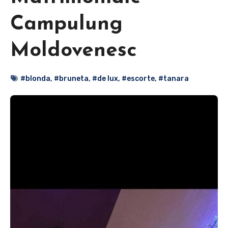
Campulung
Moldovenesc
#blonda
,
#bruneta
,
#de lux
,
#escorte
,
#tanara