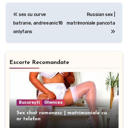
Post
sex cu curve
Russian sex |
navigation
batrane, andreeanic18
matrimoniale pancota
onlyfans
Escorte Recomandate
București
Ghencea
Sex chat romanesc | matrimoniale cu
nr telefon