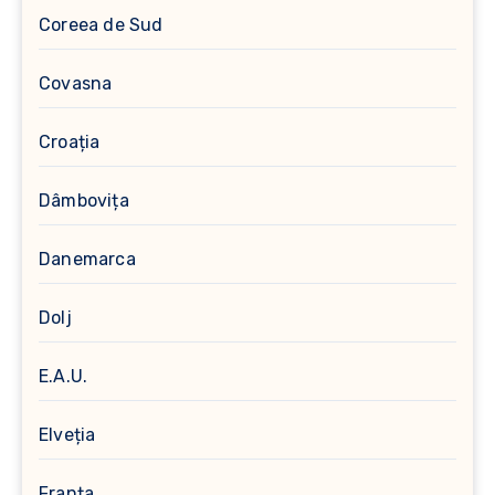
Coreea de Sud
Covasna
Croația
Dâmbovița
Danemarca
Dolj
E.A.U.
Elveția
Franța