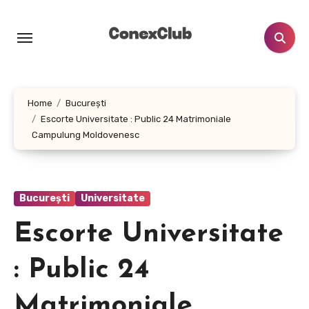
Skip
to
content
Home
București
Escorte Universitate : Public 24 Matrimoniale
Campulung Moldovenesc
București
Universitate
Escorte Universitate
: Public 24
Matrimoniale