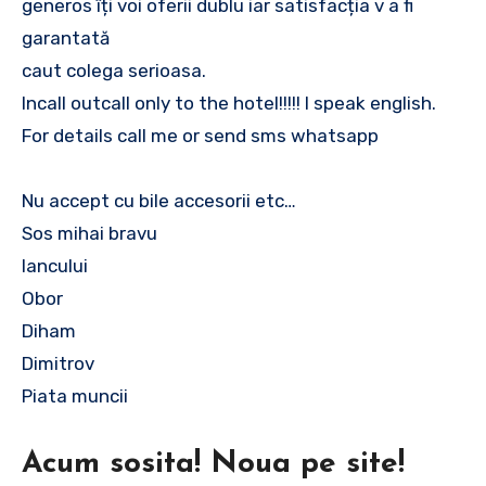
generos îți voi oferii dublu iar satisfacția v a fi
garantată
caut colega serioasa.
Incall outcall only to the hotel!!!!! I speak english.
For details call me or send sms whatsapp
Nu accept cu bile accesorii etc…
Sos mihai bravu
Iancului
Obor
Diham
Dimitrov
Piata muncii
Acum sosita! Noua pe site!