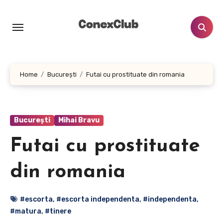
Skip
to
content
Home
București
Futai cu prostituate din romania
București
Mihai Bravu
Futai cu prostituate
din romania
#escorta
,
#escorta independenta
,
#independenta
,
#matura
,
#tinere