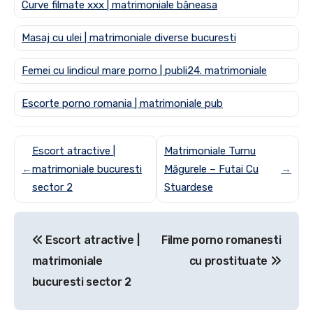
Curve filmate xxx | matrimoniale băneasa
Masaj cu ulei | matrimoniale diverse bucuresti
Femei cu lindicul mare porno | publi24. matrimoniale
Escorte porno romania | matrimoniale pub
Escort atractive |
Matrimoniale Turnu
←
matrimoniale bucuresti
Măgurele – Futai Cu
→
sector 2
Stuardese
Post
Escort atractive |
Filme porno romanesti
navigation
matrimoniale
cu prostituate
bucuresti sector 2