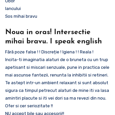
Obor
Iancului
Sos mihai bravu
Noua in oras! Intersectie
mihai bravu. I speak english
Fără poze false ! ! Discreție ! Igiena ! ! Reala !
Incita-ti imaginatia alaturi de o bruneta cu un trup
apetisant si miscari senzuale, pune in practica cele
mai ascunse fantezii, renunta la inhibitii si retineri.
Te astept intr-un ambient relaxant si sunt absolut
sigura ca timpul petrecut alaturi de mine iti va lasa
amintiri placute si iti vei dori sa ma revezi din nou.
Ofer si cer seriozitate !!
NU accept bile sau accesorii!!