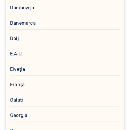
Dâmbovița
Danemarca
Dolj
E.A.U.
Elveția
Franța
Galați
Georgia