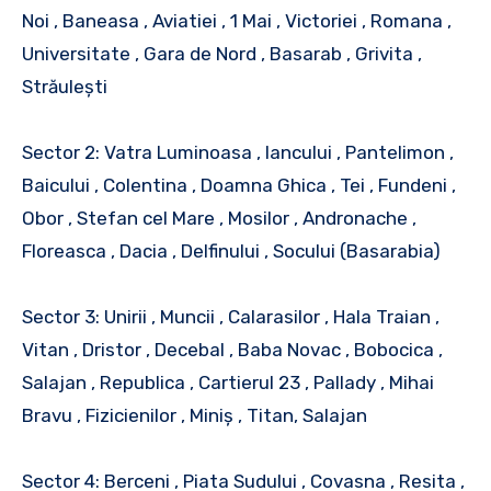
Noi , Baneasa , Aviatiei , 1 Mai , Victoriei , Romana ,
Universitate , Gara de Nord , Basarab , Grivita ,
Străulești
Sector 2: Vatra Luminoasa , Iancului , Pantelimon ,
Baicului , Colentina , Doamna Ghica , Tei , Fundeni ,
Obor , Stefan cel Mare , Mosilor , Andronache ,
Floreasca , Dacia , Delfinului , Socului (Basarabia)
Sector 3: Unirii , Muncii , Calarasilor , Hala Traian ,
Vitan , Dristor , Decebal , Baba Novac , Bobocica ,
Salajan , Republica , Cartierul 23 , Pallady , Mihai
Bravu , Fizicienilor , Miniș , Titan, Salajan
Sector 4: Berceni , Piata Sudului , Covasna , Resita ,