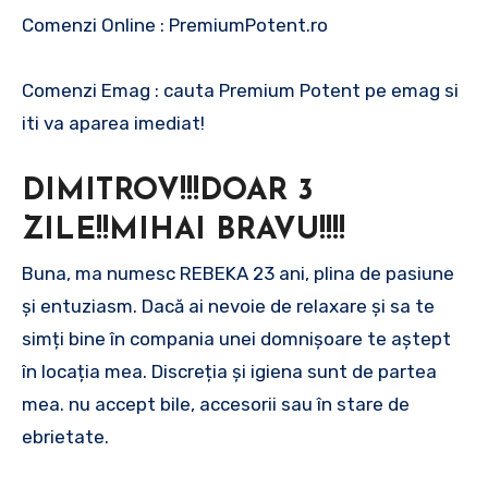
Comenzi Online : PremiumPotent.ro
Comenzi Emag : cauta Premium Potent pe emag si
iti va aparea imediat!
DIMITROV!!!DOAR 3
ZILE!!MIHAI BRAVU!!!!
Buna, ma numesc REBEKA 23 ani, plina de pasiune
și entuziasm. Dacă ai nevoie de relaxare și sa te
simți bine în compania unei domnișoare te aștept
în locația mea. Discreția și igiena sunt de partea
mea. nu accept bile, accesorii sau în stare de
ebrietate.