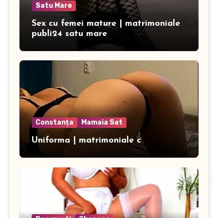
Satu Mare
Sex cu femei mature | matrimoniale
publi24 satu mare
Constanța
Mamaia Sat
Uniforma | matrimoniale c