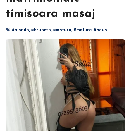
timisoara masaj
#blonda
,
#bruneta
,
#matura
,
#mature
,
#noua