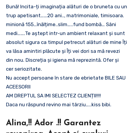
Bună! Incita-ți imaginația alături de o bruneta cu un
trup apetisant……20 ani.., matrimoniale, timisoara.
minionă 155…înălțime..slim…..fund bombă… Sâni
medi…….Te aștept intr-un ambient relaxant și sunt
absolut sigura ca timpul petrecut alături de mine Îți
va lăsa amintiri plăcute și Îți vei dori sa mă revezi
din nou. Discreția și igiena mă reprezintă. Ofer și
cer seriozitate.
Nu accept persoane în stare de ebrietate BILE SAU
ACEESORII
AM DREPTUL SA IMI SELECTEZ CLIENȚII!!!!
Daca nu răspund revino mai târziu…..kiss bibi.
Alina,!! Ador .!! Garantez