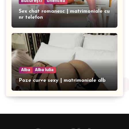
București
Ghencea
Sex chat romanesc | matrimoniale cu
nr telefon
Alba
Alba Iulia
Poze curve sexy | matrimoniale alb