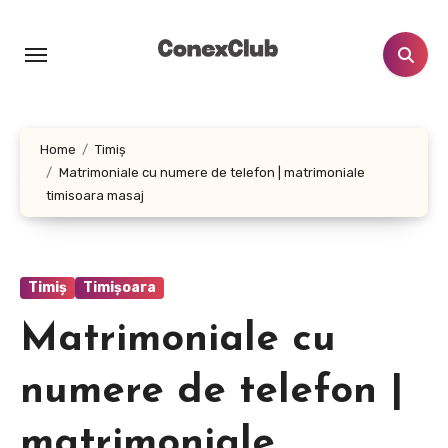
Skip
to
content
Home
Timiș
Matrimoniale cu numere de telefon | matrimoniale
timisoara masaj
Timiș
Timișoara
Matrimoniale cu
numere de telefon |
matrimoniale