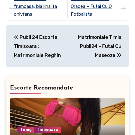
←
frumoasa, bia khalifa
Oradea – Futai Cu O
→
onlyfans
Fotbalista
Post
Publi 24 Escorte
Matrimoniale Timis
navigation
Timisoara :
Publi24 – Futai Cu
Matrimoniale Reghin
Maseoze
Escorte Recomandate
Timiș
Timișoara