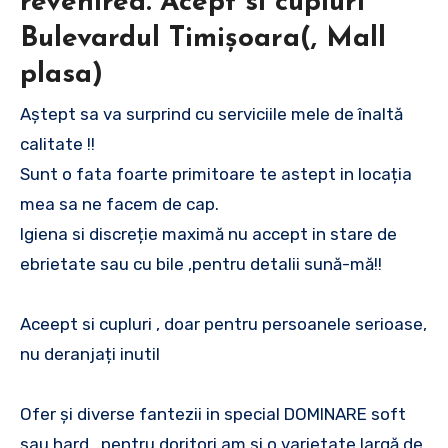
revenirea. Acept sí cupluri
Bulevardul Timișoara(, Mall
plasa)
Aștept sa va surprind cu serviciile mele de înaltă
calitate !!
Sunt o fata foarte primitoare te astept in locația
mea sa ne facem de cap.
Igiena si discreție maximă nu accept in stare de
ebrietate sau cu bile ,pentru detalii sună-mă!!
Aceept si cupluri , doar pentru persoanele serioase,
nu deranjați inutil
Ofer și diverse fantezii in special DOMINARE soft
sau hard , pentru doritori am si o varietate largă de