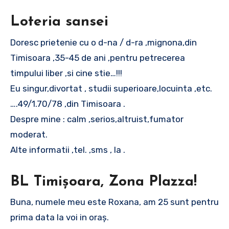
Loteria sansei
Doresc prietenie cu o d-na / d-ra ,mignona,din
Timisoara ,35-45 de ani ,pentru petrecerea
timpului liber ,si cine stie…!!!
Eu singur,divortat , studii superioare,locuinta ,etc.
….49/1.70/78 ,din Timisoara .
Despre mine : calm ,serios,altruist,fumator
moderat.
Alte informatii ,tel. ,sms , la .
BL Timișoara, Zona Plazza!
Buna, numele meu este Roxana, am 25 sunt pentru
prima data la voi in oraș.