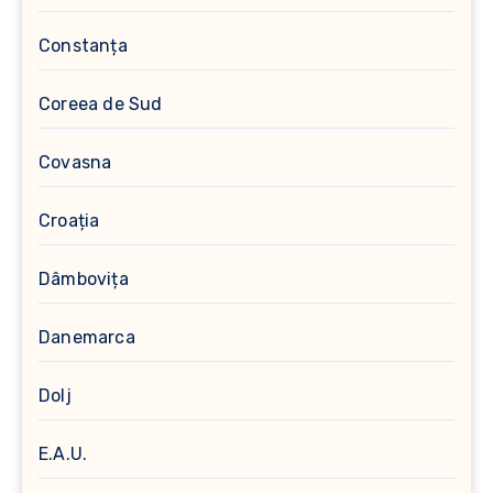
Constanța
Coreea de Sud
Covasna
Croația
Dâmbovița
Danemarca
Dolj
E.A.U.