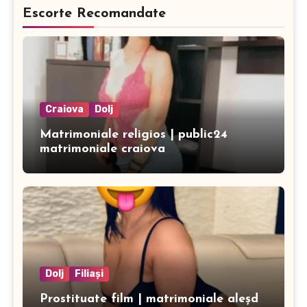
Escorte Recomandate
Craiova
Dolj
Matrimoniale religios | public24
matrimoniale craiova
Dolj
Filiași
Prostituate film | matrimoniale aleșd