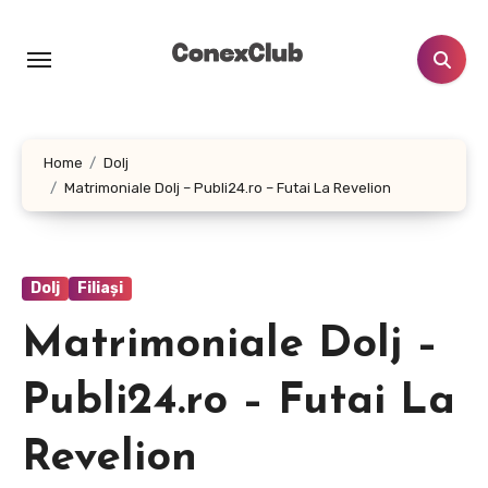
Skip
to
content
Home
Dolj
Matrimoniale Dolj – Publi24.ro – Futai La Revelion
Dolj
Filiași
Matrimoniale Dolj –
Publi24.ro – Futai La
Revelion