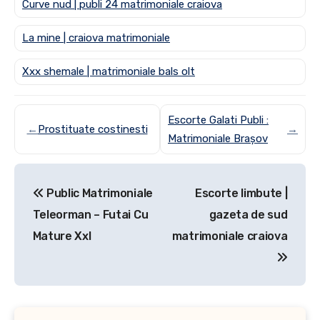
Curve nud | publi 24 matrimoniale craiova
La mine | craiova matrimoniale
Xxx shemale | matrimoniale bals olt
Escorte Galati Publi :
←
Prostituate costinesti
→
Matrimoniale Brașov
Post
Public Matrimoniale
Escorte limbute |
navigation
Teleorman – Futai Cu
gazeta de sud
Mature Xxl
matrimoniale craiova