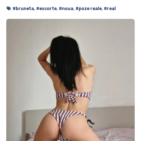
#bruneta
,
#escorte
,
#noua
,
#poze reale
,
#real