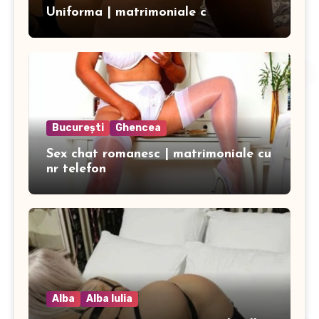
Uniforma | matrimoniale c
București
Ghencea
Sex chat romanesc | matrimoniale cu
nr telefon
Alba
Alba Iulia