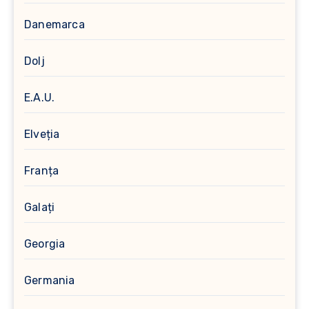
Danemarca
Dolj
E.A.U.
Elveția
Franța
Galați
Georgia
Germania