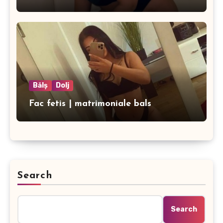
Bălș
Dolj
Fac fetis | matrimoniale bals
Search
Search