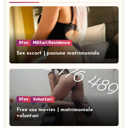
Ilfov
Militari Residence
Sex escort | pasiune matrimoniale
Ilfov
Voluntari
Free xxx movies | matrimoniale
voluntari