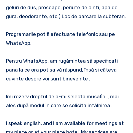
geluri de dus, prosoape, periute de dinti, apa de
gura, deodorante, etc.) Loc de parcare la subteran.
Programarile pot fi efectuate telefonic sau pe
WhatsApp.
Pentru WhatsApp, am rugămintea să specificati
pana la ce ora pot sa vă răspund, însă si câteva
cuvinte despre voi sunt binevenite .
Îmi rezerv dreptul de a-mi selecta musafirii , mai
ales după modul în care se solicita întâlnirea .
I speak english, and I am available for meetings at
my place or at your place hotel. My services are