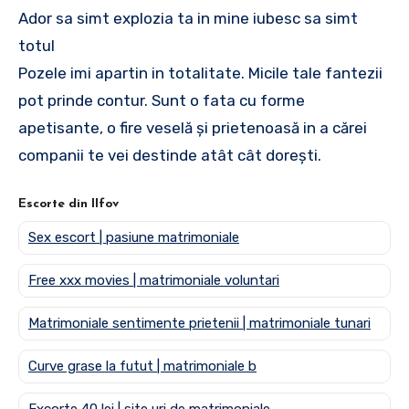
Ador sa simt explozia ta in mine iubesc sa simt
totul
Pozele imi apartin in totalitate. Micile tale fantezii
pot prinde contur. Sunt o fata cu forme
apetisante, o fire veselă și prietenoasă in a cărei
companii te vei destinde atât cât dorești.
Escorte din Ilfov
Sex escort | pasiune matrimoniale
Free xxx movies | matrimoniale voluntari
Matrimoniale sentimente prietenii | matrimoniale tunari
Curve grase la futut | matrimoniale b
Excorte 40 lei | site uri de matrimoniale