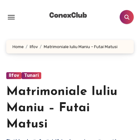
Skip
to
content
Home
Ilfov
Matrimoniale Iuliu Maniu – Futai Matusi
Ilfov
Tunari
Matrimoniale Iuliu
Maniu – Futai
Matusi