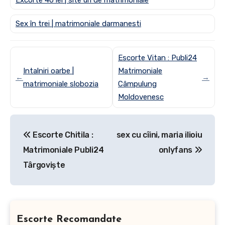
Sex în trei | matrimoniale darmanesti
Escorte Vitan : Publi24
Intalniri oarbe |
Matrimoniale
←
→
matrimoniale slobozia
Câmpulung
Moldovenesc
Post
Escorte Chitila :
sex cu cîini, maria ilioiu
navigation
Matrimoniale Publi24
onlyfans
Târgoviște
Escorte Recomandate