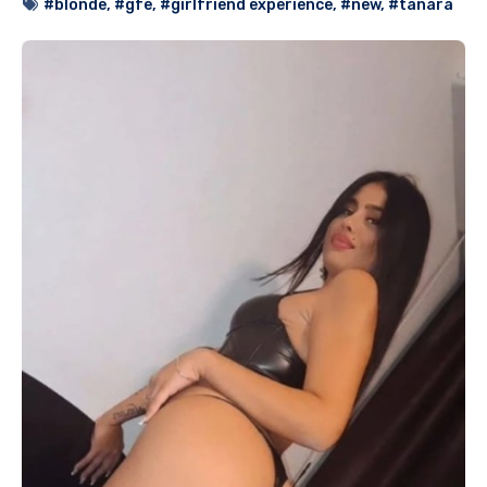
#blonde
,
#gfe
,
#girlfriend experience
,
#new
,
#tanara