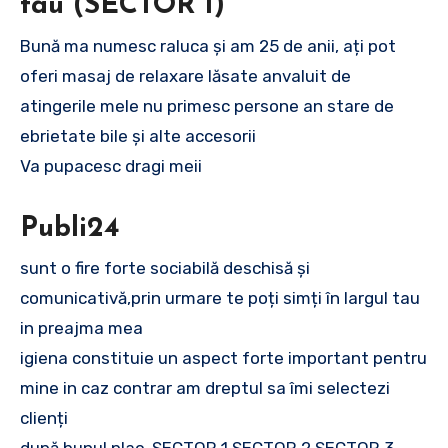
tau (SECTOR 1)
Bună ma numesc raluca și am 25 de anii, ați pot
oferi masaj de relaxare lăsate anvaluit de
atingerile mele nu primesc persone an stare de
ebrietate bile și alte accesorii
Va pupacesc dragi meii
Publi24
sunt o fire forte sociabilă deschisă și
comunicativă,prin urmare te poți simți în largul tau
in preajma mea
igiena constituie un aspect forte important pentru
mine in caz contrar am dreptul sa îmi selectezi
clienți
după bunul plac. SECTOR 1 SECTOR 2 SECTOR 3