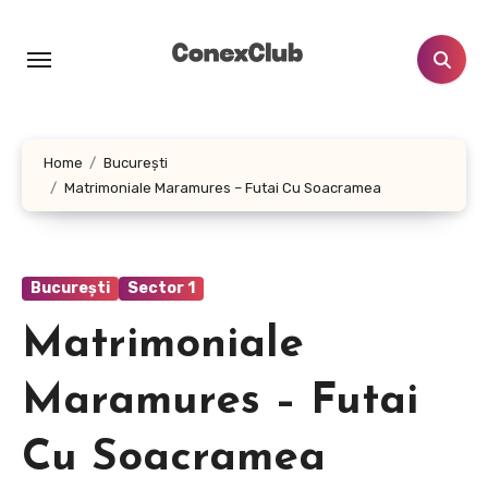
Skip
to
content
Home
București
Matrimoniale Maramures – Futai Cu Soacramea
București
Sector 1
Matrimoniale
Maramures – Futai
Cu Soacramea