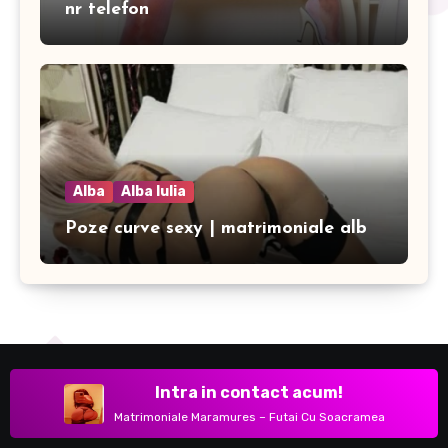
nr telefon
Alba
Alba Iulia
Poze curve sexy | matrimoniale alb
Intra in contact acum!
Matrimoniale Maramures – Futai Cu Soacramea