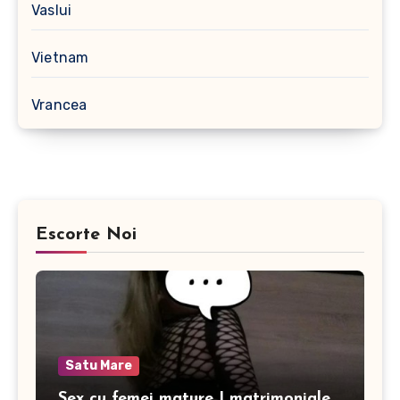
Vaslui
Vietnam
Vrancea
Escorte Noi
Satu Mare
Sex cu femei mature | matrimoniale