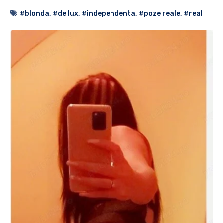
#blonda
,
#de lux
,
#independenta
,
#poze reale
,
#real