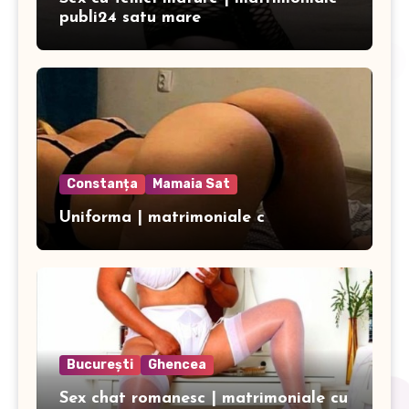
publi24 satu mare
Constanța
Mamaia Sat
Uniforma | matrimoniale c
București
Ghencea
Sex chat romanesc | matrimoniale cu