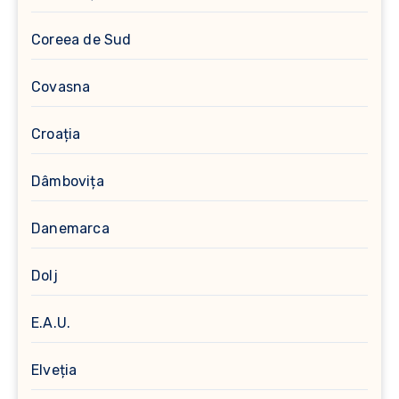
Coreea de Sud
Covasna
Croația
Dâmbovița
Danemarca
Dolj
E.A.U.
Elveția