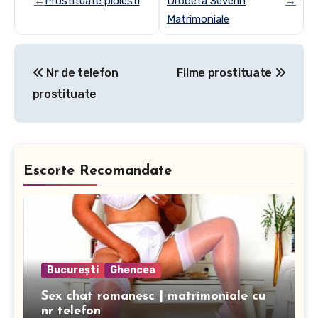
←
Prostituate ploiesti
Drobeta Severin
→
Matrimoniale
Post
Nr de telefon
Filme prostituate
navigation
prostituate
Escorte Recomandate
București
Ghencea
Sex chat romanesc | matrimoniale cu
nr telefon