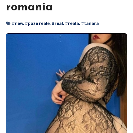
romania
#new
,
#poze reale
,
#real
,
#reala
,
#tanara