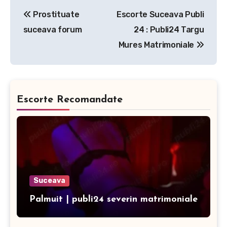
Post
Prostituate
Escorte Suceava Publi
navigation
suceava forum
24 : Publi24 Targu
Mures Matrimoniale
Escorte Recomandate
Suceava
Palmuit | publi24 severin matrimoniale