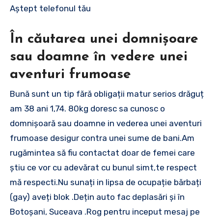
Aștept telefonul tău
În căutarea unei domnișoare
sau doamne în vedere unei
aventuri frumoase
Bună sunt un tip fără obligații matur serios drăguț
am 38 ani 1,74. 80kg doresc sa cunosc o
domnișoară sau doamne in vederea unei aventuri
frumoase desigur contra unei sume de bani.Am
rugămintea să fiu contactat doar de femei care
știu ce vor cu adevărat cu bunul simt,te respect
mă respecti.Nu sunați in lipsa de ocupație bărbați
(gay) aveți blok .Dețin auto fac deplasări și în
Botoșani, Suceava .Rog pentru inceput mesaj pe