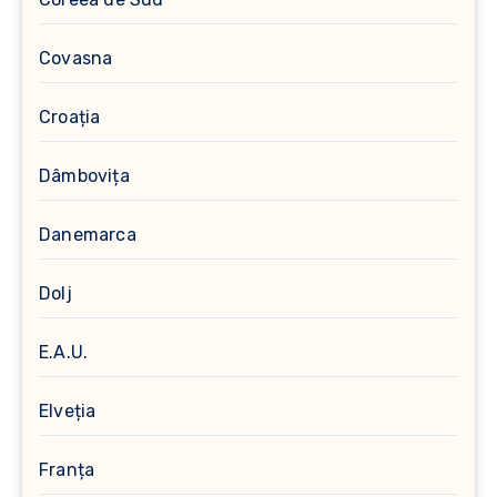
Covasna
Croația
Dâmbovița
Danemarca
Dolj
E.A.U.
Elveția
Franța