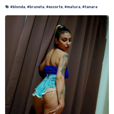
#blonda
,
#bruneta
,
#escorte
,
#matura
,
#tanara