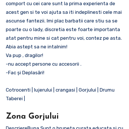
comport cu cei care sunt la prima experienta de
acest gen si te voi ajuta sa iti indeplinesti cele mai
ascunse fantezii. Imi plac barbatii care stiu sa se
poarte cu o lady, discretia este foarte importanta
atat pentru mine si cat pentru voi, contez pe asta.
Abia astept sa ne intalnim!
Va pup , dragilor!
-nu accept persone cu accesorii .
-Fac și Deplasări!
Cotrocenti | lujerului | crangasi | Gorjului | Drumu
Taberei |
Zona Gorjului
DescriereBuna.Sunt o bruneta curata,educata si cu