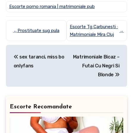
Escorte porno romania | matrimoniale pub
Escorte Tg Carbunesti :
←
Prostituate sug pula
→
Matrimoniale Mira Cluj
Post
sex taranci, miss bo
Matrimoniale Bicaz –
navigation
onlyfans
Futai Cu Negri Si
Blonde
Escorte Recomandate