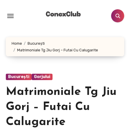
Skip
to
content
Home
București
Matrimoniale Tg Jiu Gorj – Futai Cu Calugarite
București
Gorjului
Matrimoniale Tg Jiu
Gorj – Futai Cu
Calugarite