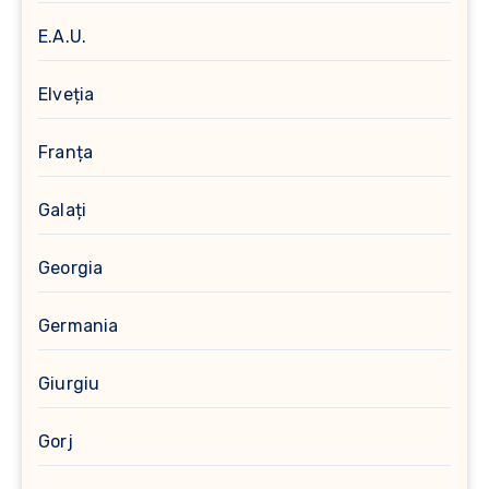
E.A.U.
Elveția
Franța
Galați
Georgia
Germania
Giurgiu
Gorj