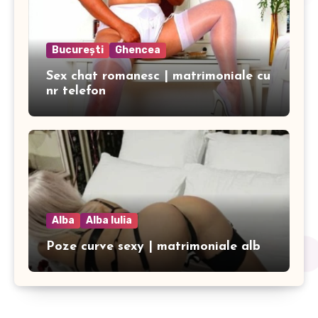
București
Ghencea
Sex chat romanesc | matrimoniale cu
nr telefon
Alba
Alba Iulia
Poze curve sexy | matrimoniale alb