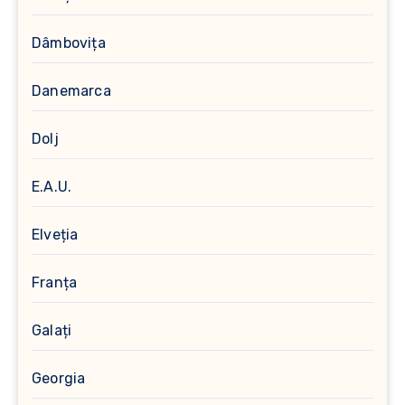
Dâmbovița
Danemarca
Dolj
E.A.U.
Elveția
Franța
Galați
Georgia