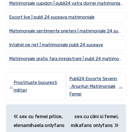
Matrimoniale cupidon | publi24 vatra dornei matrimoniale
Escort live | publi 24 suceava matrimoniale
Matrimoniale sentimente prieteni | matrimoniale 24 suceava
Intalniri pe net | matrimoniale publi 24 suceava
Matrimoniale gratis fara inregistrare | publi 24 matrimoniale suceava
Publi24 Escorte Severin
Prostituate bucuresti
←
: Anunțuri Matrimoniale
→
militari
Femei
Post
sex cu femei pitice,
sex cu ciini si femei,
navigation
elenamihaela onlyfans
mikafans onlyfans