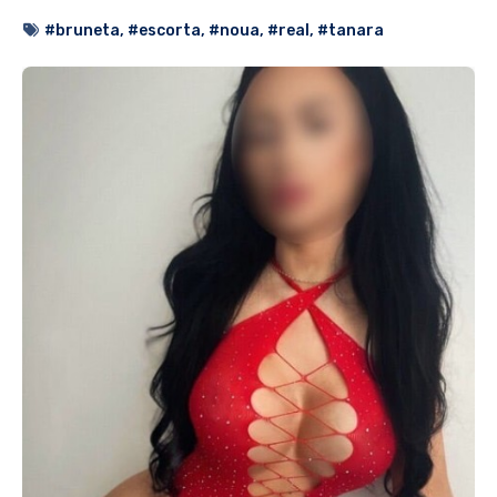
#bruneta
,
#escorta
,
#noua
,
#real
,
#tanara