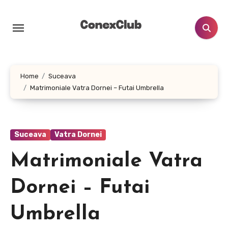
Skip
to
content
Home
Suceava
Matrimoniale Vatra Dornei – Futai Umbrella
Suceava
Vatra Dornei
Matrimoniale Vatra
Dornei – Futai
Umbrella