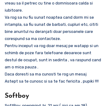
vreau sa il petrec cu tine o domnisoara calda si
iubitoare.
Va rog sa nu fiu sunat noaptea cand dorm mi se
intampla, sa fiu sunat de barbati, cupluri etc, cititi
bine anuntul nu deranjati doar persoanele care
corespund sa ma contacteze.
Pentru inceput va rog doar mesaj pe watapp si un
schimb de poze fara telefoane deoarece sunt
destul de ocupat, sunt in sedinta , va raspund cand
am o mica pauza .
Daca doresti sa ma cunosti te rog un mesaj
Astept sa te cunosc si sa te fac fericita , pupiki !!!!
Softboy
SoftBoy, openmind, bi, 21 ani ( zici ca am 18),