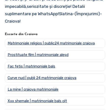
impecabilă,seriozitate și discreție! Detalii
suplimentare pe WhatsApp!Slatina-(Împrejurimi)-
Craiova!
Escorte din Craiova
Matrimoniale religios | public24 matrimoniale craiova
Prostituate film | matrimoniale aleșd
Fac fetis | matrimoniale bals
Curve nud | publi 24 matrimoniale craiova
La mine | craiova matrimoniale
Xxx shemale | matrimoniale bals olt