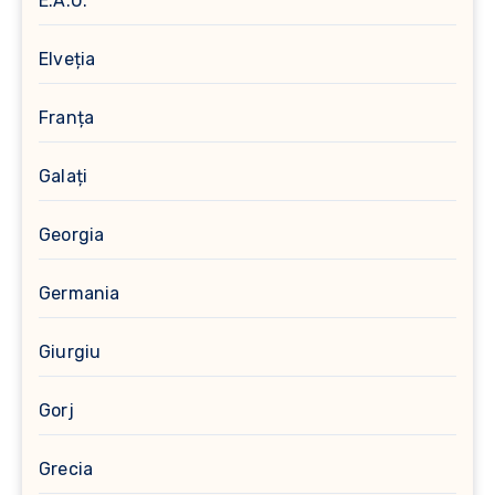
E.A.U.
Elveția
Franța
Galați
Georgia
Germania
Giurgiu
Gorj
Grecia