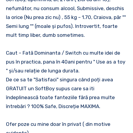
nefumător, nu consum alcool, Submissive, deschis
la orice (Nu prea zic nu) , 55 kg – 1.70, Craiova, păr ""
Semi lung "" (moale și pufos). Introvertit, foarte
mult timp liber, dumb sometimes.
Caut – Fată Dominanta / Switch cu multe idei de
pus în practica, pana în 40ani pentru " Use as a toy
" și/sau relație de lunga durata.
De ce sa te "Satisfaci" singura când poți avea
GRATUIT un SoftBoy supus care sa iti
îndeplinească toate fanteziile fără prea multe
întrebări ? 100% Safe, Discreție MAXIMA.
Ofer poze cu mine doar în privat ( din motive
evidente)