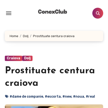
Skip
to
content
Home
Dolj
Prostituate centura craiova
Craiova
Dolj
Prostituate centura
craiova
#dame de companie
,
#escorta
,
#new
,
#noua
,
#real