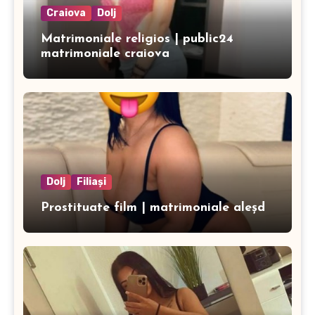
Craiova
Dolj
Matrimoniale religios | public24
matrimoniale craiova
Dolj
Filiași
Prostituate film | matrimoniale aleșd