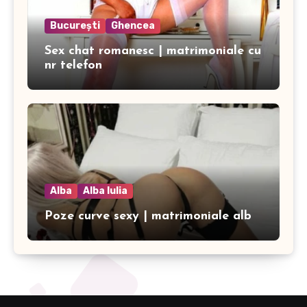
București
Ghencea
Sex chat romanesc | matrimoniale cu
nr telefon
Alba
Alba Iulia
Poze curve sexy | matrimoniale alb