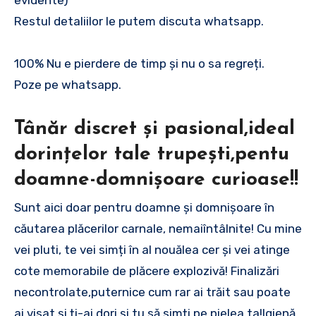
Restul detaliilor le putem discuta whatsapp.
100% Nu e pierdere de timp și nu o sa regreți.
Poze pe whatsapp.
Tânăr discret și pasional,ideal
dorințelor tale trupești,pentu
doamne-domnișoare curioase!!
Sunt aici doar pentru doamne și domnișoare în
căutarea plăcerilor carnale, nemaiîntâlnite! Cu mine
vei pluti, te vei simți în al nouălea cer și vei atinge
cote memorabile de plăcere explozivă! Finalizări
necontrolate,puternice cum rar ai trăit sau poate
ai visat și ți-ai dori și tu să simți pe pielea ta!Igienă