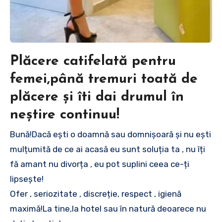
Plăcere catifelată pentru
femei,până tremuri toată de
plăcere și îti dai drumul în
neștire continuu!
Bună!Dacă ești o doamnă sau domnișoară și nu ești
mulțumită de ce ai acasă eu sunt soluția ta , nu îți
fă amant nu divorța , eu pot suplini ceea ce-ți
lipsește!
Ofer , seriozitate , discreție, respect , igienă
maximă!La tine,la hotel sau în natură deoarece nu