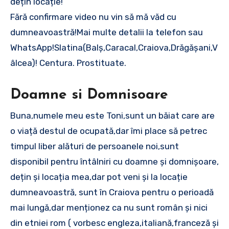
dețin locație!
Fără confirmare video nu vin să mă văd cu
dumneavoastră!Mai multe detalii la telefon sau
WhatsApp!Slatina(Balș,Caracal,Craiova,Drăgășani,V
âlcea)! Centura. Prostituate.
Doamne si Domnisoare
Buna,numele meu este Toni,sunt un băiat care are
o viață destul de ocupată,dar îmi place să petrec
timpul liber alături de persoanele noi,sunt
disponibil pentru întâlniri cu doamne și domnișoare,
dețin și locația mea,dar pot veni și la locație
dumneavoastră, sunt în Craiova pentru o perioadă
mai lungă,dar menționez ca nu sunt român și nici
din etniei rom ( vorbesc engleza,italiană,franceză și