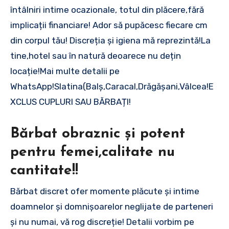
întâlniri intime ocazionale, totul din plăcere,fără
implicații financiare! Ador să pupăcesc fiecare cm
din corpul tău! Discreția și igiena mă reprezintă!La
tine,hotel sau în natură deoarece nu dețin
locație!Mai multe detalii pe
WhatsApp!Slatina(Balș,Caracal,Drăgășani,Vâlcea!E
XCLUS CUPLURI SAU BĂRBAȚI!
Bărbat obraznic și potent
pentru femei,calitate nu
cantitate!!
Bărbat discret ofer momente plăcute și intime
doamnelor și domnișoarelor neglijate de parteneri
și nu numai, vă rog discreție! Detalii vorbim pe