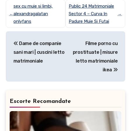
sex cu muie și limbi,
Public 24 Matrimoniale
←
alexandragalatan
Sector 4 – Curva In
→
onlyfans
Padure Muie Si Futai
Post
Dame de companie
Filme porno cu
navigation
sani mari | cuscini letto
prostituate | misure
matrimoniale
letto matrimoniale
ikea
Escorte Recomandate