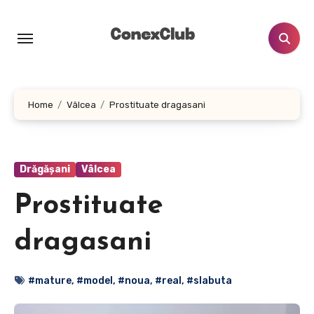
Skip
to
content
Home
Vâlcea
Prostituate dragasani
Drăgășani
Vâlcea
Prostituate
dragasani
#mature
,
#model
,
#noua
,
#real
,
#slabuta