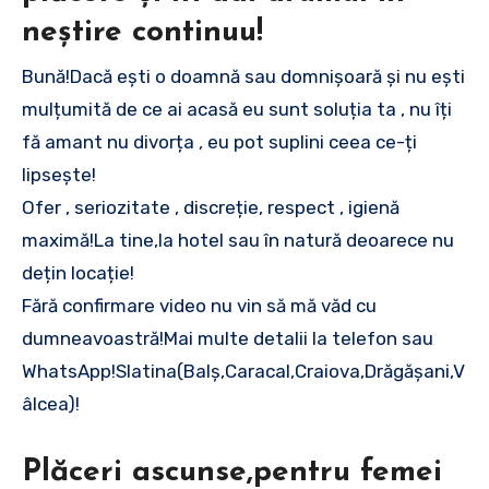
neștire continuu!
Bună!Dacă ești o doamnă sau domnișoară și nu ești
mulțumită de ce ai acasă eu sunt soluția ta , nu îți
fă amant nu divorța , eu pot suplini ceea ce-ți
lipsește!
Ofer , seriozitate , discreție, respect , igienă
maximă!La tine,la hotel sau în natură deoarece nu
dețin locație!
Fără confirmare video nu vin să mă văd cu
dumneavoastră!Mai multe detalii la telefon sau
WhatsApp!Slatina(Balș,Caracal,Craiova,Drăgășani,V
âlcea)!
Plăceri ascunse,pentru femei