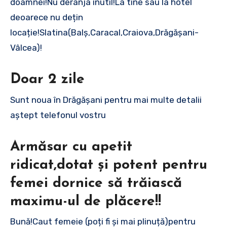
doamnei!Nu deranja inutil!La tine sau la hotel
deoarece nu dețin
locație!Slatina(Balș,Caracal,Craiova,Drăgășani-
Vâlcea)!
Doar 2 zile
Sunt noua în Drăgășani pentru mai multe detalii
aștept telefonul vostru
Armăsar cu apetit
ridicat,dotat și potent pentru
femei dornice să trăiască
maximu-ul de plăcere!!
Bună!Caut femeie (poți fi și mai plinuță)pentru