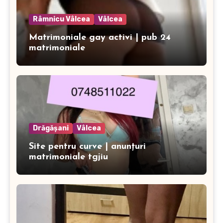
Râmnicu Vâlcea
Vâlcea
Matrimoniale gay activi | pub 24
matrimoniale
Drăgășani
Vâlcea
Site pentru curve | anunțuri
matrimoniale tgjiu