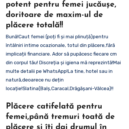
potent pentru femei jucăușe,
doritoare de maxim-ul de
plăcere totală!!
Bună!Caut femei (poți fi și mai plinuță)pentru
întâlniri intime ocazionale, totul din plăcere,fără
implicații financiare. Ador să pupăcesc fiecare cm
din corpul tău! Discreția și igiena mă reprezintă!Mai
multe detalii pe WhatsApp!La tine, hotel sau in
natură,deoarece nu dețin
locație!Slatina(Balș,Caracal,Drăgășani-Vâlcea)!!
Plăcere catifelată pentru
femei,până tremuri toată de
plăcere și îti dai drumul în