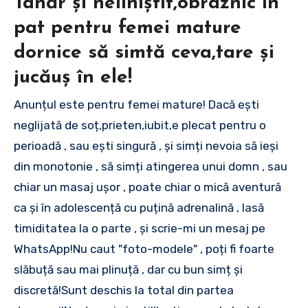
Tânăr și neliniștit,obraznic în
pat pentru femei mature
dornice să simtă ceva,tare și
jucăuș în ele!
Anunțul este pentru femei mature! Dacă ești
neglijată de soț,prieten,iubit,e plecat pentru o
perioadă , sau ești singură , și simți nevoia să ieși
din monotonie , să simți atingerea unui domn , sau
chiar un masaj ușor , poate chiar o mică aventură
ca și în adolescență cu puțină adrenalină , lasă
timiditatea la o parte , și scrie-mi un mesaj pe
WhatsApp!Nu caut "foto-modele" , poți fi foarte
slăbuță sau mai plinuță , dar cu bun simț și
discretă!Sunt deschis la total din partea