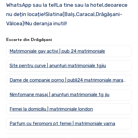
WhatsApp sau la tel!La tine sau la hotel,deoarece
nu dețin locație!Slatina(Balș,Caracal,Drăgășani-
Vâlcea)!Nu deranja inutil!
Escorte din Drăgășani
Matrimoniale gay activi | pub 24 matrimoniale
Site pentru curve | anunțuri matrimoniale tgjiu
Dame de companie porno | publi24 matrimoniale maramures
Nimfomane masaj | anunțuri matrimoniale tg jiu
Femei la domiciliu | matrimoniale london
Parfum cu feromoni pt femei | matrimoniale varna