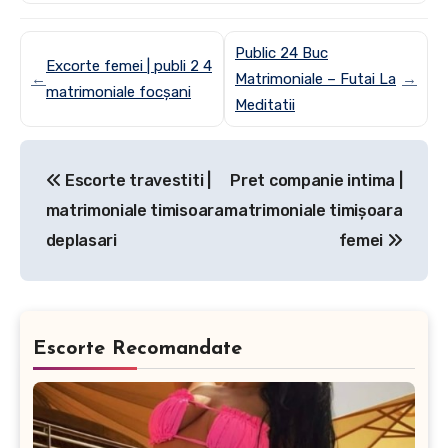
Public 24 Buc
Excorte femei | publi 2 4
←
Matrimoniale – Futai La
→
matrimoniale focșani
Meditatii
Post
Escorte travestiti |
Pret companie intima |
navigation
matrimoniale timisoara
matrimoniale timișoara
deplasari
femei
Escorte Recomandate