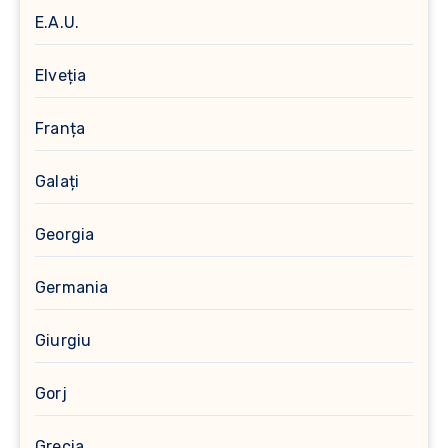
E.A.U.
Elveția
Franța
Galați
Georgia
Germania
Giurgiu
Gorj
Grecia