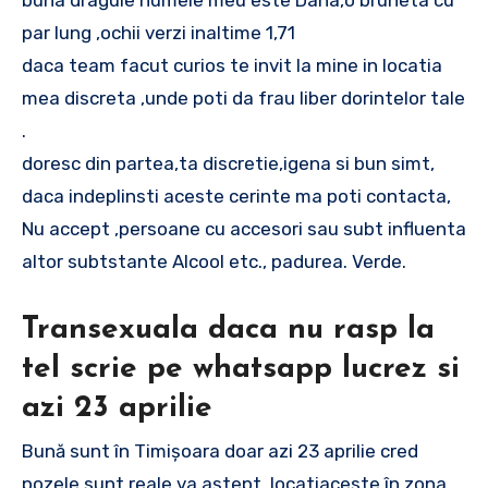
par lung ,ochii verzi inaltime 1,71
daca team facut curios te invit la mine in locatia
mea discreta ,unde poti da frau liber dorintelor tale
.
doresc din partea,ta discretie,igena si bun simt,
daca indeplinsti aceste cerinte ma poti contacta,
Nu accept ,persoane cu accesori sau subt influenta
altor subtstante Alcool etc., padurea. Verde.
Transexuala daca nu rasp la
tel scrie pe whatsapp lucrez si
azi 23 aprilie
Bună sunt în Timișoara doar azi 23 aprilie cred
pozele sunt reale va aștept..locatiaceste în zona