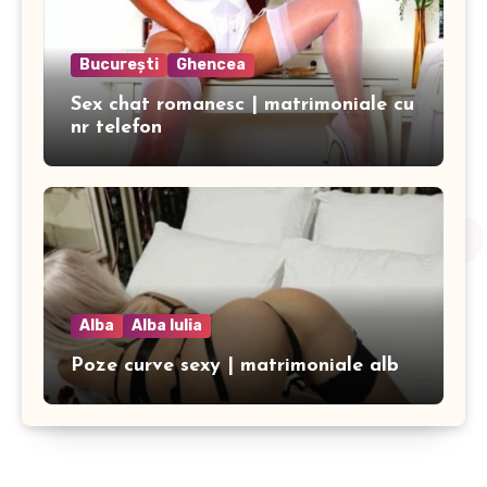
București
Ghencea
Sex chat romanesc | matrimoniale cu
nr telefon
Alba
Alba Iulia
Poze curve sexy | matrimoniale alb