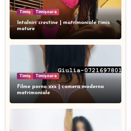
Timiș
Timișoara
Intalniri crestine | matrimoniale timis
mature
Timiș
Timișoara
Filme porno xxx | camera moderna
matrimoniale