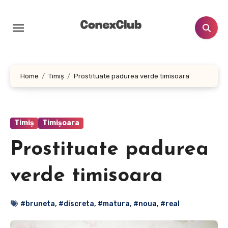
Skip
to
content
Home
Timiș
Prostituate padurea verde timisoara
Timiș
Timișoara
Prostituate padurea
verde timisoara
#bruneta
,
#discreta
,
#matura
,
#noua
,
#real