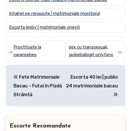
Intalniri pe nevazute | matrimoniale monitorul
Escorta lesby | matrimoniale onești
Prostituate la
sex cu transsexuali,
←
→
caransebes
jackiebabigirl onlyfans
Post
Fete Matrimoniale
Escorta 40 lei | public
navigation
Bacau – Futai în Pizdă
24 matrimoniale bacau
Strâmtă
Escorte Recomandate