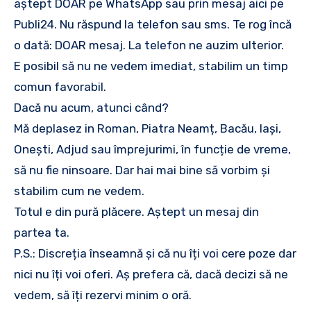
aștept DOAR pe WhatsApp sau prin mesaj aici pe
Publi24. Nu răspund la telefon sau sms. Te rog încă
o dată: DOAR mesaj. La telefon ne auzim ulterior.
E posibil să nu ne vedem imediat, stabilim un timp
comun favorabil.
Dacă nu acum, atunci când?
Mă deplasez in Roman, Piatra Neamț, Bacău, Iași,
Onești, Adjud sau împrejurimi, în funcție de vreme,
să nu fie ninsoare. Dar hai mai bine să vorbim și
stabilim cum ne vedem.
Totul e din pură plăcere. Aștept un mesaj din
partea ta.
P.S.: Discreția înseamnă și că nu îți voi cere poze dar
nici nu îți voi oferi. Aș prefera că, dacă decizi să ne
vedem, să îți rezervi minim o oră.