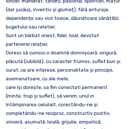
sincer, manierat, tandru, pasional, spontan, matur
(dar jucăuș, inventiv și glumeț), fără anturaje,
dependențe sau vicii toxice, dăunătoare sănătății,
bugetului sau relatiei;
Sunt un bărbat onest, fidel, loial, devotat
partenerei relației;
Doresc să cunosc o doamnă domnișoară, singură,
plăcută (iubibilă), cu caracter frumos, suflet bun și
curat, ce are interese, personalitate și principii,
asemanatoare, cu ale mele,
care își dorește, sa fim conectati permanent
(minte, trup și suflet), să venim, unul in
întâmpinarea celuilalt, corectându-ne și
completându-ne reciproc, constructiv pozitiv,
sinceră, asumată, loială, grijulie, empatică,