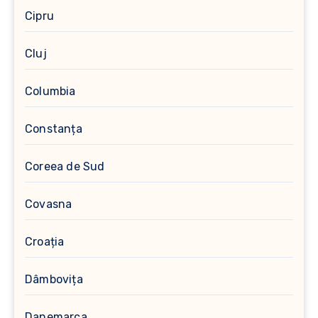
Cipru
Cluj
Columbia
Constanța
Coreea de Sud
Covasna
Croația
Dâmbovița
Danemarca