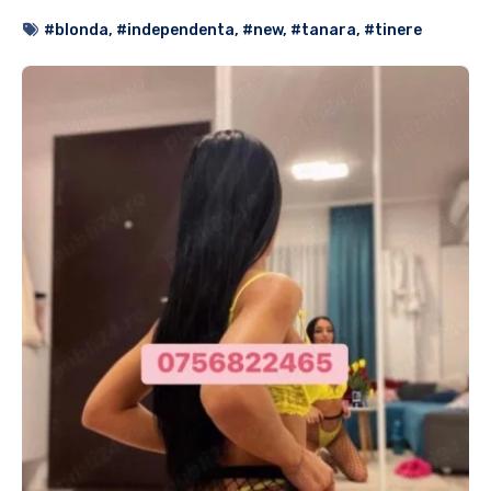
#blonda
,
#independenta
,
#new
,
#tanara
,
#tinere