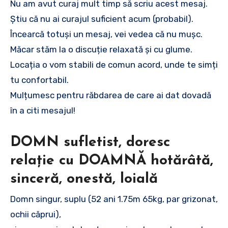
Nu am avut curaj mult timp să scriu acest mesaj.
Știu că nu ai curajul suficient acum (probabil).
Încearcă totuși un mesaj, vei vedea că nu mușc.
Măcar stăm la o discuție relaxată și cu glume.
Locația o vom stabili de comun acord, unde te simți
tu confortabil.
Mulțumesc pentru răbdarea de care ai dat dovadă
în a citi mesajul!
DOMN sufletist, doresc
relație cu DOAMNĂ hotărâtă,
sinceră, onestă, loială
Domn singur, suplu (52 ani 1.75m 65kg, par grizonat,
ochii căprui),