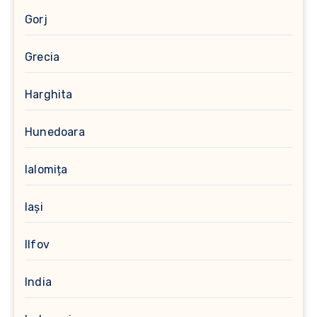
Gorj
Grecia
Harghita
Hunedoara
Ialomița
Iași
Ilfov
India