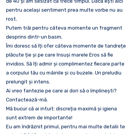
de 40 și am sesizat că trece timpul. Dacă ești aici
pentru același sentiment prea multe vorbe nu au
rost.
Putem trăi pentru câteva momente un fragment
desprins dintr-un basm.
Îmi doresc să îți ofer câteva momente de tandrețe
plăcute ție și pe care însuși marele Eros să fie
invidios. Să îți admir și complimentez fiecare parte
a corpului tău cu mâinile și cu buzele. Un preludiu
prelungit și intens.
Ai vreo fantezie pe care ai dori să o împlinești?
Contactează-mă.
Mă bucur că ai intuit: discreția maximă și igiena
sunt extrem de importante!
Eu am îndrăznit primul, pentru mai multe detalii te