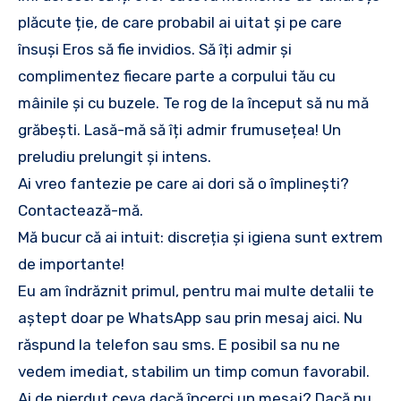
plăcute ție, de care probabil ai uitat și pe care
însuși Eros să fie invidios. Să îți admir și
complimentez fiecare parte a corpului tău cu
mâinile și cu buzele. Te rog de la început să nu mă
grăbești. Lasă-mă să îți admir frumusețea! Un
preludiu prelungit și intens.
Ai vreo fantezie pe care ai dori să o împlinești?
Contactează-mă.
Mă bucur că ai intuit: discreția și igiena sunt extrem
de importante!
Eu am îndrăznit primul, pentru mai multe detalii te
aștept doar pe WhatsApp sau prin mesaj aici. Nu
răspund la telefon sau sms. E posibil sa nu ne
vedem imediat, stabilim un timp comun favorabil.
Ai de pierdut ceva dacă încerci un mesaj? Dacă nu