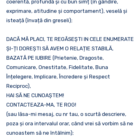
coerentă, profundă și cu bun simț (în gândire,
exprimare, atitudine și comportament), veselă și
isteață (învață din greseli);
DACĂ MĂ PLACI, TE REGĂSEȘTI IN CELE ENUMERATE
ȘI-ȚI DOREȘTI SĂ AVEM O RELAȚIE STABILĂ,
BAZATĂ PE IUBIRE (Prietenie, Dragoste,
Comunicare, Onestitate, Fidelitate, Buna
Înțelegere, Implicare, Încredere și Respect
Reciproc),
HAI SĂ NE CUNOAȘTEM!
CONTACTEAZA-MA, TE ROG!
(sau lăsa-mi mesaj, cu nr tau, o scurtă descriere,
poza și ora intervalul orar, când vrei să vorbim să ne
cunoastem să ne întâlnim);