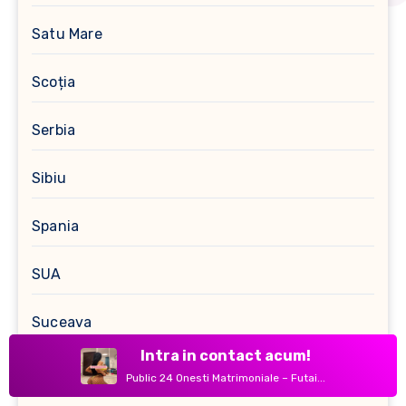
Satu Mare
Scoția
Serbia
Sibiu
Spania
SUA
Suceava
Intra in contact acum!
Suedia
Public 24 Onesti Matrimoniale – Futai...