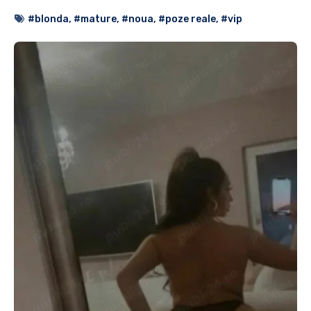
#blonda
,
#mature
,
#noua
,
#poze reale
,
#vip