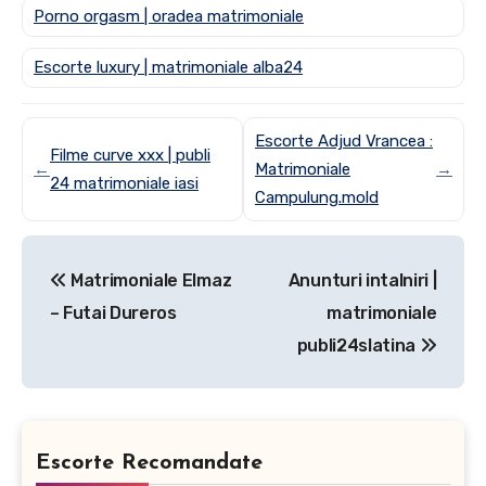
Porno orgasm | oradea matrimoniale
Escorte luxury | matrimoniale alba24
Escorte Adjud Vrancea :
Filme curve xxx | publi
←
Matrimoniale
→
24 matrimoniale iasi
Campulung.mold
Post
Matrimoniale Elmaz
Anunturi intalniri |
navigation
– Futai Dureros
matrimoniale
publi24slatina
Escorte Recomandate