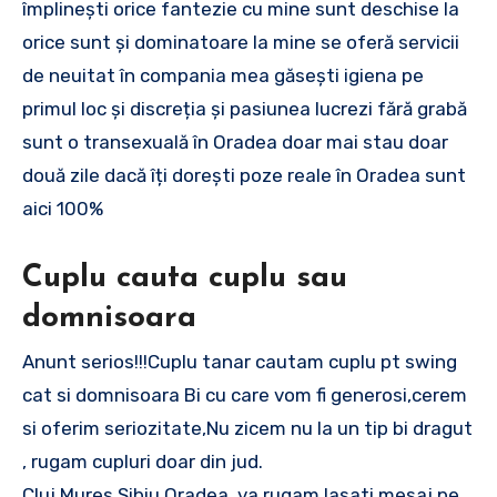
împlinești orice fantezie cu mine sunt deschise la
orice sunt și dominatoare la mine se oferă servicii
de neuitat în compania mea găsești igiena pe
primul loc și discreția și pasiunea lucrezi fără grabă
sunt o transexuală în Oradea doar mai stau doar
două zile dacă îți dorești poze reale în Oradea sunt
aici 100%
Cuplu cauta cuplu sau
domnisoara
Anunt serios!!!Cuplu tanar cautam cuplu pt swing
cat si domnisoara Bi cu care vom fi generosi,cerem
si oferim seriozitate,Nu zicem nu la un tip bi dragut
, rugam cupluri doar din jud.
Cluj,Mures,Sibiu,Oradea, va rugam lasati mesaj pe