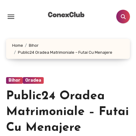
Skip
to
content
Home
Bihor
Public24 Oradea Matrimoniale – Futai Cu Menajere
Bihor
Oradea
Public24 Oradea
Matrimoniale – Futai
Cu Menajere