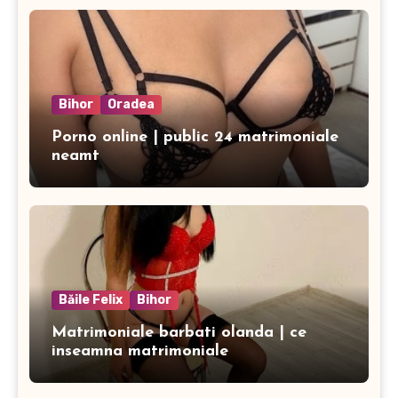
Bihor
Oradea
Porno online | public 24 matrimoniale
neamt
Băile Felix
Bihor
Matrimoniale barbati olanda | ce
inseamna matrimoniale