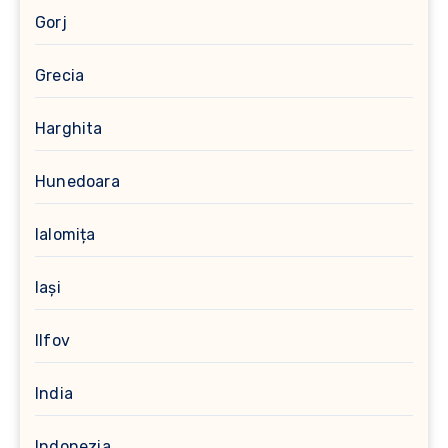
Gorj
Grecia
Harghita
Hunedoara
Ialomița
Iași
Ilfov
India
Indonezia